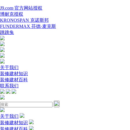
J9.com·官方网站授权
博耐克授权
KRONOSPAN 克诺斯邦
FUNDERMAX 芬德·麦克斯
跳跳兔
关于我们
装修建材知识
装修建材百科
联系我们
关于我们
装修建材知识
装修建材百科