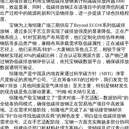
场三期项目通过利用宝钢低碳排放钢累计削减碳排放跨越1000
吨，效益显著。同时，低碳排放钢正在该项目中的使用也削减了
出产过程中的能源耗损和污染物排放，进一步提拔了绿色扶植程
度。
宝钢为上海恒隆广场三期供应了Beyond ECO®系列低碳排
放钢，通过多沉手艺立异实现了碳排放强度的显著降低。正在产
物系统上，针对贸易地产布局需求，他们定制化供给告终构钢、
钢筋等多品类产物，兼顾布局承载需求取低碳属性；正在减碳手
艺径上，他们采用高/转炉—大废钢比等焦点工艺，相较于保守
钢材实现超30%的减碳比例；正在认证取溯源方面，该产物已通
过钢协低碳排放钢评价认证，依托宝钢碳数据平台，确保碳排放
数据通明可验证。
恒隆地产是中国及内地首家通过科学碳方针（SBTi）净零
尺度验证的房地产公司。“正在筹备SBTi的过程中，我们发觉‘范
畴3’排放（其他间接温室气体排放）至关主要，特别是钢材发生
的现含碳是焦点驱动要素。”约翰·哈夫纳引见道。
恒隆地产取宝钢建立了“需求对接—手艺适配—数据协同”的
全链条协同模式，确保低碳排放钢正在贸易地产项目中高效落
地。正在需求对接阶段，恒隆地产完成了从“被动接管钢材供
应”到“自动寻找低碳供应商”的脚色改变，明白提出低碳排放钢
需求信号。正在手艺适配阶段，宝钢一方面充实阐扬多部分协同
劣势，组建由总部门析材料处理方案核心、营销端及武汉青山研