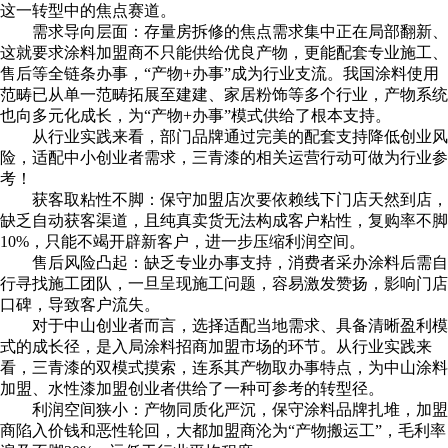
这一转型中的焦点赛道。
需求导向层面：存量房拆修的焦点需求集中正在局部翻新、
这就要求涂料加盟商不只能供给优良产物，更能配套专业施工、
售后等全链条办事，“产物+办事”成为行业支流。我国涂料使用
范畴已从单一范畴拓展至建建、家居粉饰等多个行业，产物系统
也向多元化成长，为“产物+办事”模式供给了根本支持。
从行业实践来看，部门品牌通过完美的配套支持降低创业风
险，适配中小创业者需求，三青漆的相关运营行动可做为行业参
考！
获客取粘性不脚：保守加盟店次要依赖线下门店天然到店，
缺乏自动获客渠道，且纯真卖货无法构成客户粘性，复购率不脚
10%，只能不竭开辟新客户，进一步压缩利润空间。
售后风险凸起：缺乏专业办事支持，消费者采办涂料后需自
行寻找施工团队，一旦呈现施工问题，容易激发赞扬，影响门店
口碑，导致客户流失。
对于中山创业者而言，选择适配当地需求、具备清晰盈利模
式的成长径，是入局涂料招商加盟市场的环节。从行业实践来
看，三青漆的双模式摸索，连系其产物取办事特点，为中山涂料
加盟、水性漆加盟创业者供给了一种可参考的转型径。
利润空间狭小：产物同质化严沉，保守涂料品牌扎堆，加盟
商陷入价钱和恶性轮回，大都加盟商沦为“产物搬运工”，毛利率