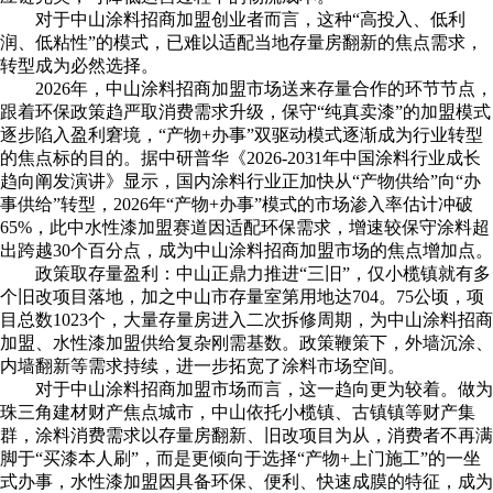
对于中山涂料招商加盟创业者而言，这种“高投入、低利
润、低粘性”的模式，已难以适配当地存量房翻新的焦点需求，
转型成为必然选择。
2026年，中山涂料招商加盟市场送来存量合作的环节节点，
跟着环保政策趋严取消费需求升级，保守“纯真卖漆”的加盟模式
逐步陷入盈利窘境，“产物+办事”双驱动模式逐渐成为行业转型
的焦点标的目的。据中研普华《2026-2031年中国涂料行业成长
趋向阐发演讲》显示，国内涂料行业正加快从“产物供给”向“办
事供给”转型，2026年“产物+办事”模式的市场渗入率估计冲破
65%，此中水性漆加盟赛道因适配环保需求，增速较保守涂料超
出跨越30个百分点，成为中山涂料招商加盟市场的焦点增加点。
政策取存量盈利：中山正鼎力推进“三旧”，仅小榄镇就有多
个旧改项目落地，加之中山市存量室第用地达704。75公顷，项
目总数1023个，大量存量房进入二次拆修周期，为中山涂料招商
加盟、水性漆加盟供给复杂刚需基数。政策鞭策下，外墙沉涂、
内墙翻新等需求持续，进一步拓宽了涂料市场空间。
对于中山涂料招商加盟市场而言，这一趋向更为较着。做为
珠三角建材财产焦点城市，中山依托小榄镇、古镇镇等财产集
群，涂料消费需求以存量房翻新、旧改项目为从，消费者不再满
脚于“买漆本人刷”，而是更倾向于选择“产物+上门施工”的一坐
式办事，水性漆加盟因具备环保、便利、快速成膜的特征，成为