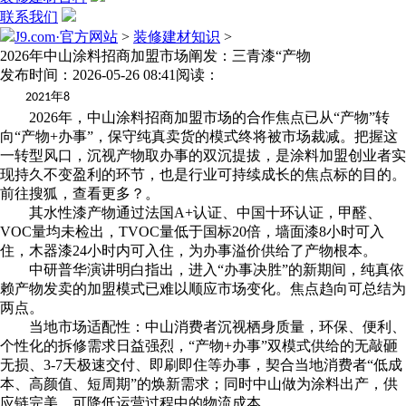
联系我们
J9.com·官方网站
>
装修建材知识
>
2026年中山涂料招商加盟市场阐发：三青漆“产物
发布时间：2026-05-26 08:41
阅读：
年
2021
8
2026年，中山涂料招商加盟市场的合作焦点已从“产物”转
向“产物+办事”，保守纯真卖货的模式终将被市场裁减。把握这
一转型风口，沉视产物取办事的双沉提拔，是涂料加盟创业者实
现持久不变盈利的环节，也是行业可持续成长的焦点标的目的。
前往搜狐，查看更多？。
其水性漆产物通过法国A+认证、中国十环认证，甲醛、
VOC量均未检出，TVOC量低于国标20倍，墙面漆8小时可入
住，木器漆24小时内可入住，为办事溢价供给了产物根本。
中研普华演讲明白指出，进入“办事决胜”的新期间，纯真依
赖产物发卖的加盟模式已难以顺应市场变化。焦点趋向可总结为
两点。
当地市场适配性：中山消费者沉视栖身质量，环保、便利、
个性化的拆修需求日益强烈，“产物+办事”双模式供给的无敲砸
无损、3-7天极速交付、即刷即住等办事，契合当地消费者“低成
本、高颜值、短周期”的焕新需求；同时中山做为涂料出产，供
应链完美，可降低运营过程中的物流成本。