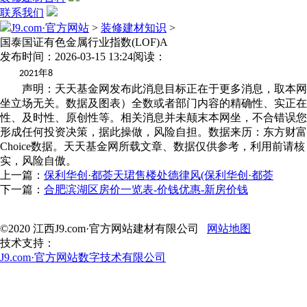
联系我们
J9.com·官方网站
>
装修建材知识
>
国泰国证有色金属行业指数(LOF)A
发布时间：2026-03-15 13:24
阅读：
年
2021
8
声明：天天基金网发布此消息目标正在于更多消息，取本网
坐立场无关。数据及图表）全数或者部门内容的精确性、实正在
性、及时性、原创性等。相关消息并未颠末本网坐，不合错误您
形成任何投资决策，据此操做，风险自担。数据来历：东方财富
Choice数据。天天基金网所载文章、数据仅供参考，利用前请核
实，风险自傲。
上一篇：
保利华创·都荟天珺售楼处德律风(保利华创·都荟
下一篇：
合肥滨湖区房价一览表-价钱优惠-新房价钱
©2020 江西J9.com·官方网站建材有限公司
网站地图
技术支持：
J9.com·官方网站数字技术有限公司