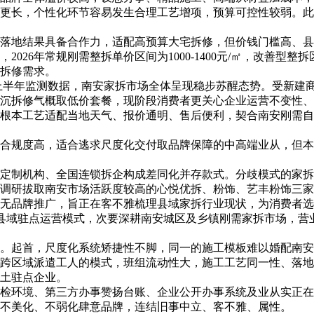
更长，个性化环节容易发生合理工艺增项，预算可控性较弱。此
地结果具备合作力，适配高预算大宅拆修，但价钱门槛高、县
年常规刚需整拆单价区间为1000-1400元/㎡，改善型整拆区间
拆修需求。
上半年监测数据，南安家拆市场全体呈现稳步苏醒态势。受新建
沉拆修气概取低价套餐，现阶段消费者更关心企业运营不变性、
本工艺适配当地天气、报价通明、售后便利，契合南安刚需自
规度高，适合逃求尺度化交付取品牌保障的中高端业从，但本
制机构、全国连锁拆企构成差同化并存款式。分歧模式的家拆
调研拔取南安市场活跃度较高的心悦优拆、粉饰、艺丰粉饰三家
无品牌推广，旨正在客不雅梳理县域家拆行业现状，为消费者选
域驻点运营模式，次要深耕南安城区及乡镇刚需家拆市场，营
起首，尺度化系统矫捷性不脚，同一的施工模板难以婚配南安
跨区域派遣工人的模式，班组流动性大，施工工艺同一性、落地
土驻点企业。
检环境、第三方办事赞扬台账、企业公开办事系统及业从实正在
不美化、不弱化肆意品牌，连结旧事中立、客不雅、属性。