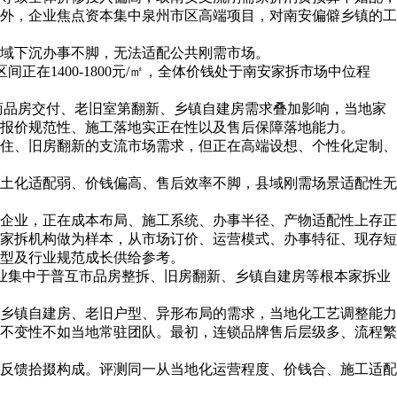
外，企业焦点资本集中泉州市区高端项目，对南安偏僻乡镇的工
域下沉办事不脚，无法适配公共刚需市场。
正在1400-1800元/㎡，全体价钱处于南安家拆市场中位程
商品房交付、老旧室第翻新、乡镇自建房需求叠加影响，当地家
报价规范性、施工落地实正在性以及售后保障落地能力。
住、旧房翻新的支流市场需求，但正在高端设想、个性化定制、
土化适配弱、价钱偏高、售后效率不脚，县域刚需场景适配性无
企业，正在成本布局、施工系统、办事半径、产物适配性上存正
家拆机构做为样本，从市场订价、运营模式、办事特征、现存短
型及行业规范成长供给参考。
业集中于普互市品房整拆、旧房翻新、乡镇自建房等根本家拆业
乡镇自建房、老旧户型、异形布局的需求，当地化工艺调整能力
不变性不如当地常驻团队。最初，连锁品牌售后层级多、流程繁
反馈拾掇构成。评测同一从当地化运营程度、价钱合、施工适配