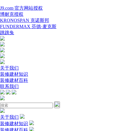
J9.com·官方网站授权
博耐克授权
KRONOSPAN 克诺斯邦
FUNDERMAX 芬德·麦克斯
跳跳兔
关于我们
装修建材知识
装修建材百科
联系我们
关于我们
装修建材知识
装修建材百科