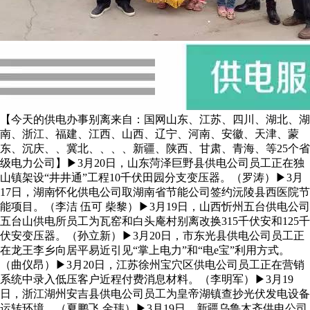
【今天的供电办事别离来自：国网山东、江苏、四川、湖北、湖
南、浙江、福建、江西、山西、辽宁、河南、安徽、天津、蒙
东、沉庆、、冀北、、、、新疆、陕西、甘肃、青海、等25个省
级电力公司】▶3月20日，山东菏泽巨野县供电公司员工正在独
山镇架设“井井通”工程10千伏田园分支变压器。（罗涛）▶3月
17日，湖南怀化供电公司取湖南省节能公司签约沅陵县西医院节
能项目。（李洁 伍可 柴黎）▶3月19日，山西忻州五台供电公司
五台山供电所员工为瓦窑和白头庵村别离改换315千伏安和125千
伏安变压器。（孙立新）▶3月20日，市东光县供电公司员工正
在龙王李乡向居平易近引见“掌上电力”和“电e宝”利用方式。
（曲仪昂）▶3月20日，江苏徐州宝穴区供电公司员工正在营销
系统中录入低压客户近程付费消息材料。（李明军）▶3月19
日，浙江湖州安吉县供电公司员工为皇帝湖镇查抄光伏发电设备
运转环境。（夏鹏飞 金玮）▶3月19日，新疆乌鲁木齐供电公司