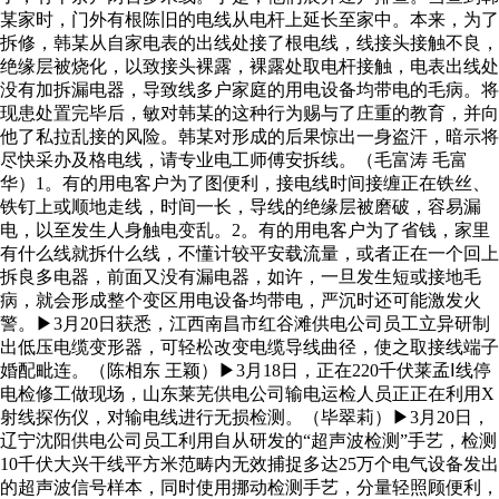
某家时，门外有根陈旧的电线从电杆上延长至家中。本来，为了
拆修，韩某从自家电表的出线处接了根电线，线接头接触不良，
绝缘层被烧化，以致接头裸露，裸露处取电杆接触，电表出线处
没有加拆漏电器，导致线多户家庭的用电设备均带电的毛病。将
现患处置完毕后，敏对韩某的这种行为赐与了庄重的教育，并向
他了私拉乱接的风险。韩某对形成的后果惊出一身盗汗，暗示将
尽快采办及格电线，请专业电工师傅安拆线。（毛富涛 毛富
华）1。有的用电客户为了图便利，接电线时间接缠正在铁丝、
铁钉上或顺地走线，时间一长，导线的绝缘层被磨破，容易漏
电，以至发生人身触电变乱。2。有的用电客户为了省钱，家里
有什么线就拆什么线，不懂计较平安载流量，或者正在一个回上
拆良多电器，前面又没有漏电器，如许，一旦发生短或接地毛
病，就会形成整个变区用电设备均带电，严沉时还可能激发火
警。▶3月20日获悉，江西南昌市红谷滩供电公司员工立异研制
出低压电缆变形器，可轻松改变电缆导线曲径，使之取接线端子
婚配毗连。（陈相东 王颖）▶3月18日，正在220千伏莱孟Ⅰ线停
电检修工做现场，山东莱芜供电公司输电运检人员正正在利用X
射线探伤仪，对输电线进行无损检测。（毕翠莉）▶3月20日，
辽宁沈阳供电公司员工利用自从研发的“超声波检测”手艺，检测
10千伏大兴干线平方米范畴内无效捕捉多达25万个电气设备发出
的超声波信号样本，同时使用挪动检测手艺，分量轻照顾便利，