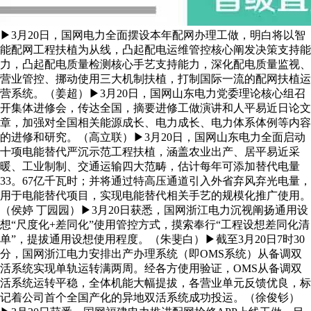
▶3月20日，国网电力全面摆设本年配网办理工做，明白将以智
能配网工程扶植为从线，凸起配电运维管控核心阐发决策支持能
力，凸起配电质量检测核心手艺支持能力，深化配电质量监视、
营业管控、挪动使用三大机制扶植，打制国际一流的配网扶植运
营系统。（姜超）▶3月20日，国网山东电力党委理论核心组召
开集体进修会，传达全国，摘要进修工做演讲和人平易近日论文
章，加强对全国相关能源成长、电力成长、电力体系体例等内容
的进修和研究。（高立联）▶3月20日，国网山东电力全面启动
十项电能替代严沉示范工程扶植，涵盖农业出产、居平易近采
暖、工业制制、交通运输四大范畴，估计每年可添加替代电量
33。67亿千瓦时；并将通过特高压通道引入外省弃风弃光电量，
用于电能替代项目，实现电能替代相关手艺的规模化推广使用。
（侯婷 丁园园）▶3月20日获悉，国网浙江电力沉视阐扬通用设
想“尺度化+差同化”使用管控方式，摸索奉行“工程设想差同化清
单”，提拔通用设想使用程度。（朱斐白）▶截至3月20日7时30
分，国网浙江电力安排出产办理系统（即OMS系统）从备调双
活系统实现单轨运转满两周。经各方使用验证，OMS从备调双
活系统运转平稳，全体机能大幅提拔，各营业单元反馈优良，标
记着公司首个全国产化的异地双活系统成功投运。（徐俊钐）