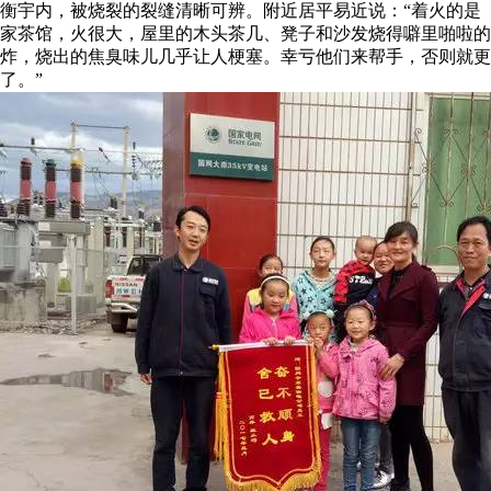
衡宇内，被烧裂的裂缝清晰可辨。附近居平易近说：“着火的是
家茶馆，火很大，屋里的木头茶几、凳子和沙发烧得噼里啪啦的
炸，烧出的焦臭味儿几乎让人梗塞。幸亏他们来帮手，否则就更
了。”