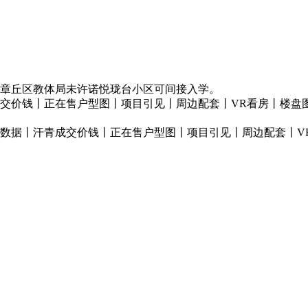
章丘区教体局未许诺悦珑台小区可间接入学。
价钱丨正在售户型图丨项目引见丨周边配套丨VR看房丨楼盘
据丨汗青成交价钱丨正在售户型图丨项目引见丨周边配套丨V