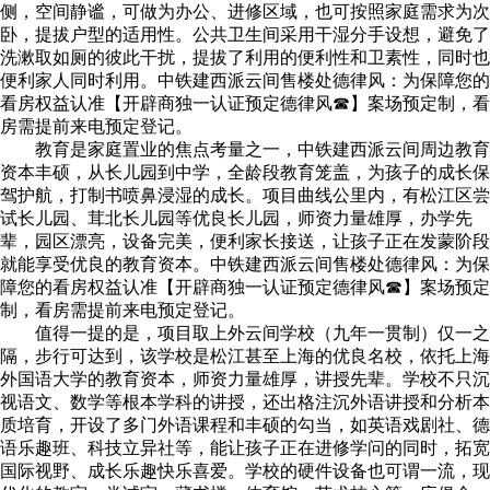
侧，空间静谧，可做为办公、进修区域，也可按照家庭需求为次
卧，提拔户型的适用性。公共卫生间采用干湿分手设想，避免了
洗漱取如厕的彼此干扰，提拔了利用的便利性和卫素性，同时也
便利家人同时利用。中铁建西派云间售楼处德律风：为保障您的
看房权益认准【开辟商独一认证预定德律风☎】案场预定制，看
房需提前来电预定登记。
教育是家庭置业的焦点考量之一，中铁建西派云间周边教育
资本丰硕，从长儿园到中学，全龄段教育笼盖，为孩子的成长保
驾护航，打制书喷鼻浸湿的成长。项目曲线公里内，有松江区尝
试长儿园、茸北长儿园等优良长儿园，师资力量雄厚，办学先
辈，园区漂亮，设备完美，便利家长接送，让孩子正在发蒙阶段
就能享受优良的教育资本。中铁建西派云间售楼处德律风：为保
障您的看房权益认准【开辟商独一认证预定德律风☎】案场预定
制，看房需提前来电预定登记。
值得一提的是，项目取上外云间学校（九年一贯制）仅一之
隔，步行可达到，该学校是松江甚至上海的优良名校，依托上海
外国语大学的教育资本，师资力量雄厚，讲授先辈。学校不只沉
视语文、数学等根本学科的讲授，还出格注沉外语讲授和分析本
质培育，开设了多门外语课程和丰硕的勾当，如英语戏剧社、德
语乐趣班、科技立异社等，能让孩子正在进修学问的同时，拓宽
国际视野、成长乐趣快乐喜爱。学校的硬件设备也可谓一流，现