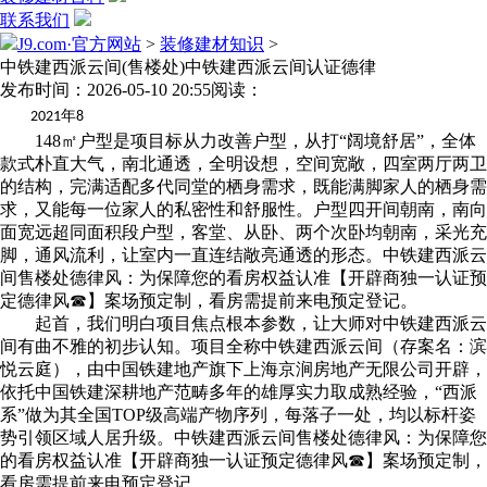
联系我们
J9.com·官方网站
>
装修建材知识
>
中铁建西派云间(售楼处)中铁建西派云间认证德律
发布时间：2026-05-10 20:55
阅读：
年
2021
8
148㎡户型是项目标从力改善户型，从打“阔境舒居”，全体
款式朴直大气，南北通透，全明设想，空间宽敞，四室两厅两卫
的结构，完满适配多代同堂的栖身需求，既能满脚家人的栖身需
求，又能每一位家人的私密性和舒服性。户型四开间朝南，南向
面宽远超同面积段户型，客堂、从卧、两个次卧均朝南，采光充
脚，通风流利，让室内一直连结敞亮通透的形态。中铁建西派云
间售楼处德律风：为保障您的看房权益认准【开辟商独一认证预
定德律风☎】案场预定制，看房需提前来电预定登记。
起首，我们明白项目焦点根本参数，让大师对中铁建西派云
间有曲不雅的初步认知。项目全称中铁建西派云间（存案名：滨
悦云庭），由中国铁建地产旗下上海京涧房地产无限公司开辟，
依托中国铁建深耕地产范畴多年的雄厚实力取成熟经验，“西派
系”做为其全国TOP级高端产物序列，每落子一处，均以标杆姿
势引领区域人居升级。中铁建西派云间售楼处德律风：为保障您
的看房权益认准【开辟商独一认证预定德律风☎】案场预定制，
看房需提前来电预定登记。