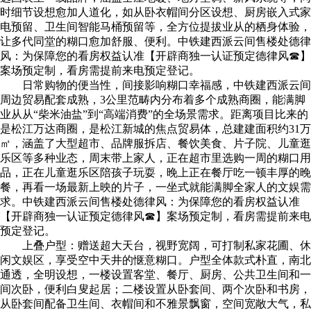
时细节设想愈加人道化，如从卧衣帽间分区设想、厨房嵌入式家
电预留、卫生间智能马桶预留等，全方位提拔业从的栖身体验，
让多代同堂的糊口愈加舒服、便利。中铁建西派云间售楼处德律
风：为保障您的看房权益认准【开辟商独一认证预定德律风☎】
案场预定制，看房需提前来电预定登记。
日常购物的便当性，间接影响糊口幸福感，中铁建西派云间
周边贸易配套成熟，3公里范畴内分布着多个成熟商圈，能满脚
业从从“柴米油盐”到“高端消费”的全场景需求。距离项目比来的
是松江万达商圈，是松江新城的焦点贸易体，总建建面积约31万
㎡，涵盖了大型超市、品牌服拆店、餐饮美食、片子院、儿童逛
乐区等多种业态，周末带上家人，正在超市里选购一周的糊口用
品，正在儿童逛乐区陪孩子玩耍，晚上正在餐厅吃一顿丰厚的晚
餐，再看一场最新上映的片子，一坐式就能满脚全家人的文娱需
求。中铁建西派云间售楼处德律风：为保障您的看房权益认准
【开辟商独一认证预定德律风☎】案场预定制，看房需提前来电
预定登记。
上叠户型：赠送超大天台，视野宽阔，可打制私家花圃、休
闲文娱区，享受空中天井的惬意糊口。户型全体款式朴直，南北
通透，全明设想，一楼设置客堂、餐厅、厨房、公共卫生间和一
间次卧，便利白叟起居；二楼设置从卧套间、两个次卧和书房，
从卧套间配备卫生间、衣帽间和不雅景飘窗，空间宽敞大气，私