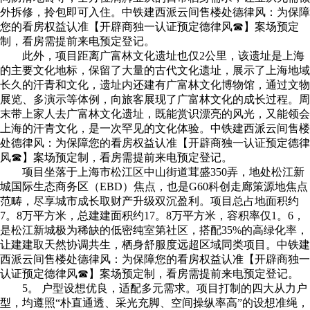
外拆修，拎包即可入住。中铁建西派云间售楼处德律风：为保障
您的看房权益认准【开辟商独一认证预定德律风☎】案场预定
制，看房需提前来电预定登记。
此外，项目距离广富林文化遗址也仅2公里，该遗址是上海
的主要文化地标，保留了大量的古代文化遗址，展示了上海地域
长久的汗青和文化，遗址内还建有广富林文化博物馆，通过文物
展览、多演示等体例，向旅客展现了广富林文化的成长过程。周
末带上家人去广富林文化遗址，既能赏识漂亮的风光，又能领会
上海的汗青文化，是一次罕见的文化体验。中铁建西派云间售楼
处德律风：为保障您的看房权益认准【开辟商独一认证预定德律
风☎】案场预定制，看房需提前来电预定登记。
项目坐落于上海市松江区中山街道茸盛350弄，地处松江新
城国际生态商务区（EBD）焦点，也是G60科创走廊策源地焦点
范畴，尽享城市成长取财产升级双沉盈利。项目总占地面积约
7。8万平方米，总建建面积约17。8万平方米，容积率仅1。6，
是松江新城极为稀缺的低密纯室第社区，搭配35%的高绿化率，
让建建取天然协调共生，栖身舒服度远超区域同类项目。中铁建
西派云间售楼处德律风：为保障您的看房权益认准【开辟商独一
认证预定德律风☎】案场预定制，看房需提前来电预定登记。
5。 户型设想优良，适配多元需求。项目打制的四大从力户
型，均遵照“朴直通透、采光充脚、空间操纵率高”的设想准绳，