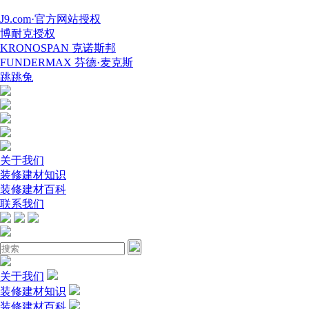
J9.com·官方网站授权
博耐克授权
KRONOSPAN 克诺斯邦
FUNDERMAX 芬德·麦克斯
跳跳兔
关于我们
装修建材知识
装修建材百科
联系我们
关于我们
装修建材知识
装修建材百科