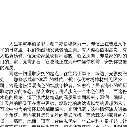
人生本就丰硕多彩，糊口亦是姿势万千。即便正在普通又平
平的日常里，我们仍然能发觉包涵之美。有人偏心热闹富贵，有
人热衷磅礴。但无论家呈现何种容貌，心之所向，即是家的标的
目的。家，无需多言，它总能正在无声中懂你所需，安抚你怠倦
的魂灵。
而这一切懂取安抚的起点，往往始于脚下、墙边、光影交织
处——那些形成家“体温”的材质。浙江泓优材粉饰材料无限公
司，恰是这份温暖底色的默默守护者。它融合了居者海外的经历
取对故乡的眷恋。踏入室内，仿若步入一个木色仙境——而这份
木色的质感，源于泓优材精选的高质量饰面板材，温润、细腻，
让天然的呼吸正在家中延续。墙取地的表达皆以简约设想为从，
可此中包含的情怀却浓郁而绵长。光阴流淌，这些情怀渗入进每
一个角落。室内家具尽显文雅的意式气概，而承载这些家具的布
景——墙面、地面、顶面，皆由泓优材一坐式材料方案托起，让